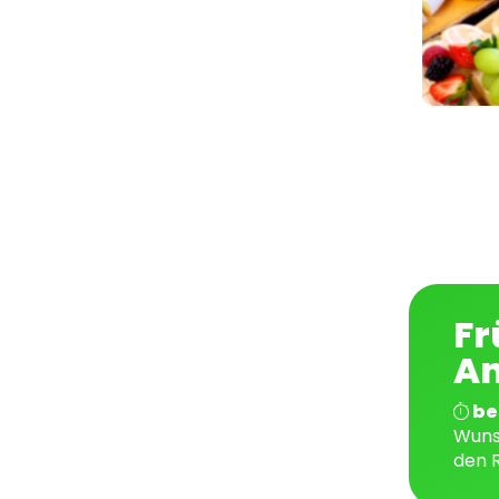
Fr
An
bes
Wuns
den R