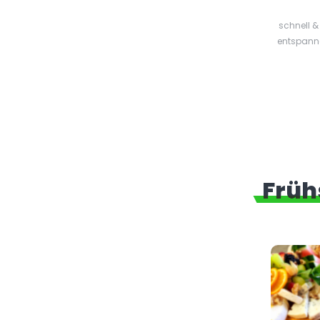
schnell &
entspann
Früh