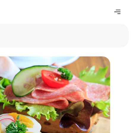
ruf anfordern
le folgende Angaben aus.
ige, dass meine Angaben zur
fnahme gespeichert und
werden dürfen.