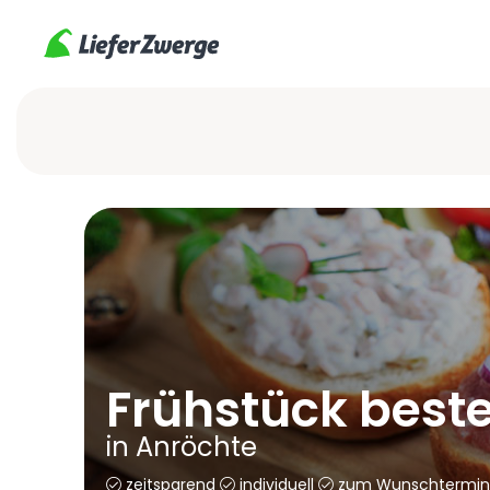
Rückruf anfordern
Bitte wähle ein Thema aus.
Frühstück
Frühstück beste
in Anröchte
Catering
zeitsparend
individuell
zum Wunschtermin