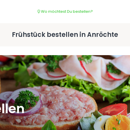
Wo möchtest Du bestellen?
Frühstück bestellen in Anröchte
Rück
Bitte fül
llen
Ich bestät
Kontaktau
verwendet 