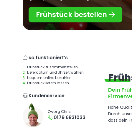
Messe
Frühstück bestellen
so funktioniert's
1.
Frühstück zusammenstellen
2.
Lieferdatum und Uhrzeit wählen
Früh
3.
bequem online bezahlen
4.
Frühstück liefern lassen
Dein
Frü
Kundenservice
Firmenv
Hohe Qualit
Zwerg Chris
Durch unser
0179 6831033
dass dein F