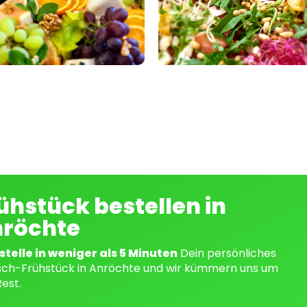
ühstück bestellen in
röchte
telle in weniger als 5 Minuten
Dein persönliches
ch-Frühstück in Anröchte und wir kümmern uns um
est.