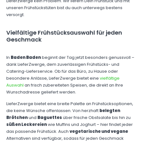
Lieferzwerge kein Problem. Wir liefern Dein Frühstück und mit
unseren Frühstückstüten bist du auch unterwegs bestens
versorgt.
Vielfältige Frühstücksauswahl für jeden
Geschmack
In
Baden Baden
beginnt der Tag jetzt besonders genussvoll –
dank LieferZwerge, dem zuverlässigen Frühstücks- und
Catering-Lieferservice. Ob für das Büro, zu Hause oder
besondere Anlässe, LieferZwerge bietet eine
vielfältige
Auswahl
an frisch zubereiteten Speisen, die direkt an Ihre
Wunschadresse geliefert werden.
LieferZwerge bietet eine breite Palette an Frühstücksoptionen,
die keine Wünsche offenlassen. Von herzhaft
belegten
Brötchen
und
Baguettes
über frische Obstsalate bis hin zu
süßen Leckereien
wie Muffins und Joghurt – hier findet jeder
das passende Frühstück. Auch
vegetarische und vegane
Alternativen sind verfügbar, sodass für jeden Geschmack