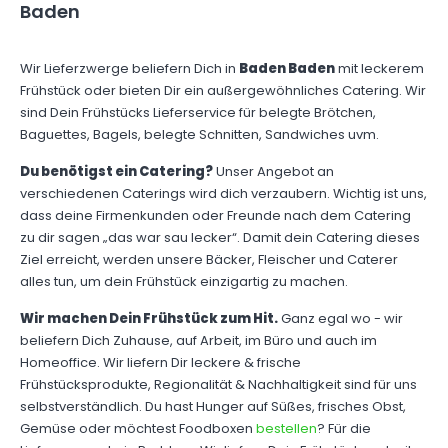
Baden
Wir Lieferzwerge beliefern Dich in
Baden Baden
mit leckerem
Frühstück oder bieten Dir ein außergewöhnliches Catering. Wir
sind Dein Frühstücks Lieferservice für belegte Brötchen,
Baguettes, Bagels, belegte Schnitten, Sandwiches uvm.
Du benötigst ein Catering?
Unser Angebot an
verschiedenen Caterings wird dich verzaubern. Wichtig ist uns,
dass deine Firmenkunden oder Freunde nach dem Catering
zu dir sagen „das war sau lecker“. Damit dein Catering dieses
Ziel erreicht, werden unsere Bäcker, Fleischer und Caterer
alles tun, um dein Frühstück einzigartig zu machen.
Wir machen Dein Frühstück zum Hit.
Ganz egal wo - wir
beliefern Dich Zuhause, auf Arbeit, im Büro und auch im
Homeoffice. Wir liefern Dir leckere & frische
Frühstücksprodukte, Regionalität & Nachhaltigkeit sind für uns
selbstverständlich. Du hast Hunger auf Süßes, frisches Obst,
Gemüse oder möchtest Foodboxen
bestellen
? Für die