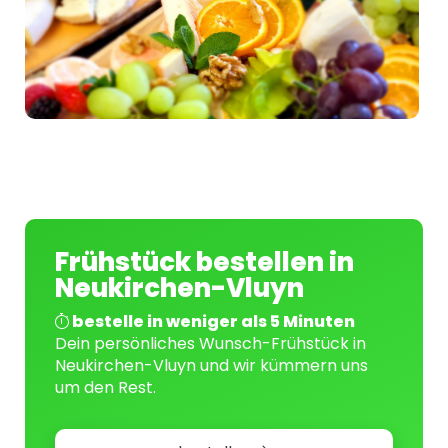
Frühstück bestellen in
Neukirchen-Vluyn
bestelle in weniger als 5 Minuten
Dein persönliches Wunsch-Frühstück in
Neukirchen-Vluyn und wir kümmern uns
um den Rest.