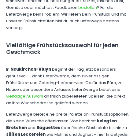
selbstverständlich. Du hast Hunger auf Süßes, frisches Obst,
Gemüse oder möchtest Foodboxen
bestellen
? Für die
Lieferzwerge kein Problem. Wir liefern Dein Frühstück und mit
unseren Frühstückstüten bist du auch unterwegs bestens
versorgt.
Vielfältige Frühstücksauswahl für jeden
Geschmack
In
Neukirchen-Vluyn
beginnt der Tag jetzt besonders
genussvoll – dank LieferZwerge, dem zuverlässigen
Frühstücks- und Catering-Lieferservice. Ob für das Büro, zu
Hause oder besondere Anlässe, LieferZwerge bietet eine
vielfältige Auswahl
an frisch zubereiteten Speisen, die direkt
an Ihre Wunschadresse geliefert werden.
LieferZwerge bietet eine breite Palette an Frühstücksoptionen,
die keine Wünsche offenlassen. Von herzhaft
belegten
Brötchen
und
Baguettes
über frische Obstsalate bis hin zu
süßen Leckereien
wie Muffins und Joghurt – hier findet jeder