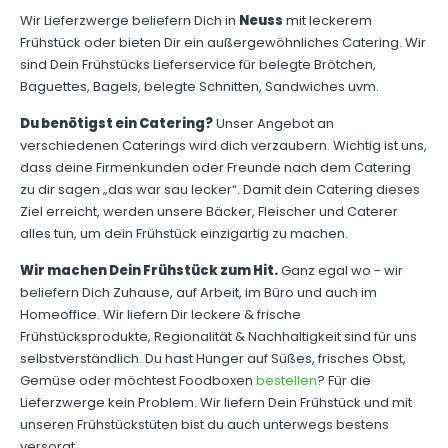
Wir Lieferzwerge beliefern Dich in
Neuss
mit leckerem
Frühstück oder bieten Dir ein außergewöhnliches Catering. Wir
sind Dein Frühstücks Lieferservice für belegte Brötchen,
Baguettes, Bagels, belegte Schnitten, Sandwiches uvm.
Du benötigst ein Catering?
Unser Angebot an
verschiedenen Caterings wird dich verzaubern. Wichtig ist uns,
dass deine Firmenkunden oder Freunde nach dem Catering
zu dir sagen „das war sau lecker“. Damit dein Catering dieses
Ziel erreicht, werden unsere Bäcker, Fleischer und Caterer
alles tun, um dein Frühstück einzigartig zu machen.
Wir machen Dein Frühstück zum Hit.
Ganz egal wo - wir
beliefern Dich Zuhause, auf Arbeit, im Büro und auch im
Homeoffice. Wir liefern Dir leckere & frische
Frühstücksprodukte, Regionalität & Nachhaltigkeit sind für uns
selbstverständlich. Du hast Hunger auf Süßes, frisches Obst,
Gemüse oder möchtest Foodboxen
bestellen
? Für die
Lieferzwerge kein Problem. Wir liefern Dein Frühstück und mit
unseren Frühstückstüten bist du auch unterwegs bestens
versorgt.