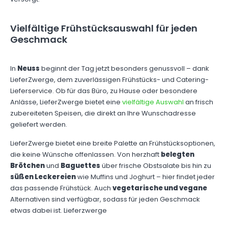
Vielfältige Frühstücksauswahl für jeden
Geschmack
In
Neuss
beginnt der Tag jetzt besonders genussvoll – dank
LieferZwerge, dem zuverlässigen Frühstücks- und Catering-
Lieferservice. Ob für das Büro, zu Hause oder besondere
Anlässe, LieferZwerge bietet eine
vielfältige Auswahl
an frisch
zubereiteten Speisen, die direkt an Ihre Wunschadresse
geliefert werden.
LieferZwerge bietet eine breite Palette an Frühstücksoptionen,
die keine Wünsche offenlassen. Von herzhaft
belegten
Brötchen
und
Baguettes
über frische Obstsalate bis hin zu
süßen Leckereien
wie Muffins und Joghurt – hier findet jeder
das passende Frühstück. Auch
vegetarische und vegane
Alternativen sind verfügbar, sodass für jeden Geschmack
etwas dabei ist. Lieferzwerge