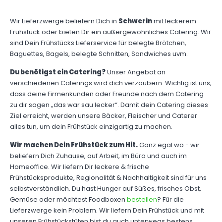
Wir Lieferzwerge beliefern Dich in
Schwerin
mit leckerem
Frühstück oder bieten Dir ein außergewöhnliches Catering. Wir
sind Dein Frühstücks Lieferservice für belegte Brötchen,
Baguettes, Bagels, belegte Schnitten, Sandwiches uvm.
Du benötigst ein Catering?
Unser Angebot an
verschiedenen Caterings wird dich verzaubern. Wichtig ist uns,
dass deine Firmenkunden oder Freunde nach dem Catering
zu dir sagen „das war sau lecker“. Damit dein Catering dieses
Ziel erreicht, werden unsere Bäcker, Fleischer und Caterer
alles tun, um dein Frühstück einzigartig zu machen.
Wir machen Dein Frühstück zum Hit.
Ganz egal wo - wir
beliefern Dich Zuhause, auf Arbeit, im Büro und auch im
Homeoffice. Wir liefern Dir leckere & frische
Frühstücksprodukte, Regionalität & Nachhaltigkeit sind für uns
selbstverständlich. Du hast Hunger auf Süßes, frisches Obst,
Gemüse oder möchtest Foodboxen
bestellen
? Für die
Lieferzwerge kein Problem. Wir liefern Dein Frühstück und mit
unseren Frühstückstüten bist du auch unterwegs bestens