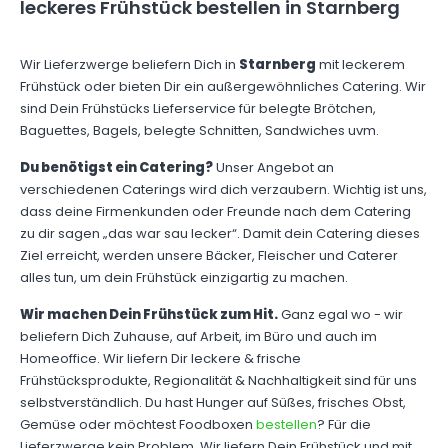
leckeres Frühstück bestellen in Starnberg
Wir Lieferzwerge beliefern Dich in
Starnberg
mit leckerem
Frühstück oder bieten Dir ein außergewöhnliches Catering. Wir
sind Dein Frühstücks Lieferservice für belegte Brötchen,
Baguettes, Bagels, belegte Schnitten, Sandwiches uvm.
Du benötigst ein Catering?
Unser Angebot an
verschiedenen Caterings wird dich verzaubern. Wichtig ist uns,
dass deine Firmenkunden oder Freunde nach dem Catering
zu dir sagen „das war sau lecker“. Damit dein Catering dieses
Ziel erreicht, werden unsere Bäcker, Fleischer und Caterer
alles tun, um dein Frühstück einzigartig zu machen.
Wir machen Dein Frühstück zum Hit.
Ganz egal wo - wir
beliefern Dich Zuhause, auf Arbeit, im Büro und auch im
Homeoffice. Wir liefern Dir leckere & frische
Frühstücksprodukte, Regionalität & Nachhaltigkeit sind für uns
selbstverständlich. Du hast Hunger auf Süßes, frisches Obst,
Gemüse oder möchtest Foodboxen
bestellen
? Für die
Lieferzwerge kein Problem. Wir liefern Dein Frühstück und mit