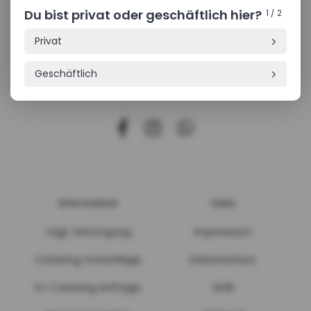
Du bist privat oder geschäftlich hier?
Was
1 / 2
Privat
🥐
Geschäftlich
🍽️
Information
Links
tägl. Versorgung
Impressum
Catering Vorschläge
Datenschutz
K.I. Catering Anfrage
AGB