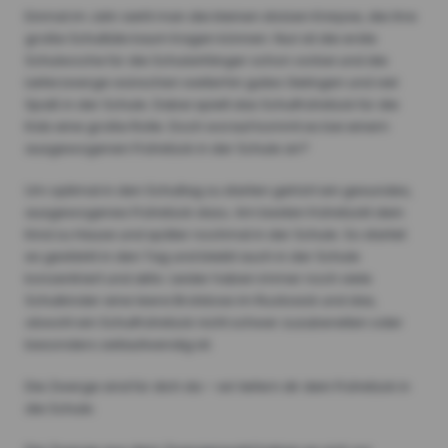
Einmal im Jahr sieht man die kleinen stolzen Knirpse, die ihre
große Schultüte kaum tragen können. Nun ist die erste
Schulwoche für die Schulanfänger schon vorbei und die
Lieferzwerge wünschen weiterhin gutes Gelingen und viel
Spaß in der Schule. Dabei spielt das Schulfrühstück für die
Kids eine große Rolle. Doch worauf kommt es bei einem
ausgewogenen Frühstück in der Schule an?
Um optimal in den Schultag zu starten gehört ein gesundes,
ausgewogenes Frühstück dazu. Am besten frühstückt dein
Kind zu Hause und später nochmal in der Schule. So startet
es gestärkt in den Tag und bleibt auch in der Schule
konzentriert und aktiv. Leider haben immer noch viele
Schulkinder eine leere Brotdose im Rucksack und das,
obwohl ein Schulfrühstück nicht schwer zuzubereiten oder
besonders zeitaufwendig ist.
Die Zwerge sind für dich da – wir liefern dir dein Frühstück in
die Schule.