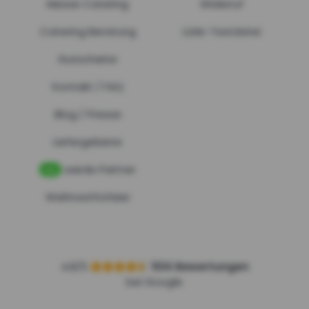
Messe Catering
Widerruf
Catering Beratung
LLMs-Textdatei
Gutscheine
Kontakt
FAQ
/
Blog
Presse
/
Liefergebiete
werde Partner
NEU
Weihnachtsfeier
4.8/5
504 Bewertungen
bei Google