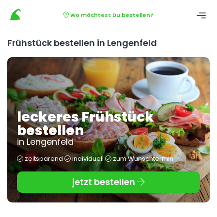
Wo möchtest Du bestellen?
Frühstück bestellen in Lengenfeld
leckeres Frühstück
bestellen
in Lengenfeld
zeitsparend
individuell
zum Wunschtermin
jetzt bestellen