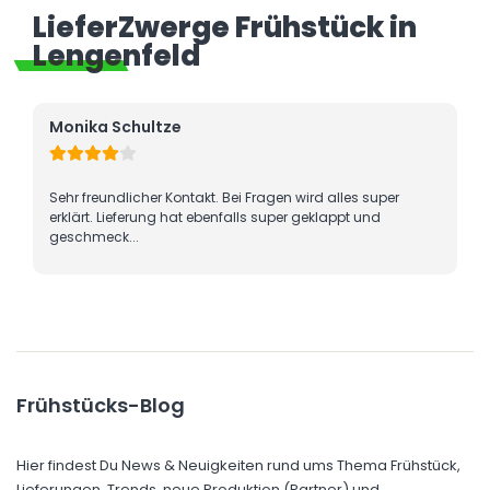
LieferZwerge Frühstück in
Lengenfeld
hultze
shenja shenja
cher Kontakt. Bei Fragen wird alles super
Frühstück für 2 Perso
erung hat ebenfalls super geklappt und
und ausreichend. Er
.
Frühstücks-Blog
Hier findest Du News & Neuigkeiten rund ums Thema Frühstück,
Lieferungen, Trends, neue Produktion (Partner) und