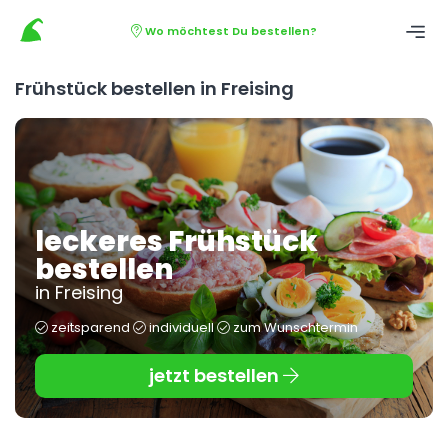
Wo möchtest Du bestellen?
Frühstück bestellen in Freising
leckeres Frühstück
bestellen
in Freising
zeitsparend
individuell
zum Wunschtermin
jetzt bestellen