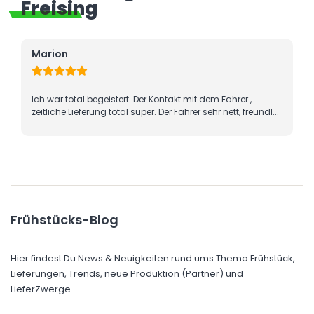
Freising
Olga Novy
ntakt mit dem Fahrer ,
Für meine Kollegen und Kolleginnen g
er Fahrer sehr nett, freundl...
Weihnachtsfrühstück, was ich über di
bestellt habe. D...
Frühstücks-Blog
Hier findest Du News & Neuigkeiten rund ums Thema Frühstück,
Lieferungen, Trends, neue Produktion (Partner) und
LieferZwerge.