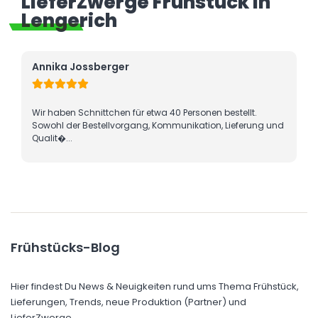
LieferZwerge Frühstück in
Lengerich
nnika Jossberger
Laura V
r haben Schnittchen für etwa 40 Personen bestellt.
Die Geric
wohl der Bestellvorgang, Kommunikation, Lieferung und
lecker u
alit�...
Frühstücks-Blog
Hier findest Du News & Neuigkeiten rund ums Thema Frühstück,
Lieferungen, Trends, neue Produktion (Partner) und
LieferZwerge.