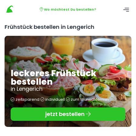
Wo möchtest Du bestellen?
Frühstück bestellen in Lengerich
leckeres Frühstück
bestellen
in Lengerich
zeitsparend
individuell
zum Wunschtermin
jetzt bestellen